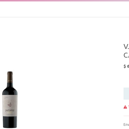
V
C
$
6
T
Env