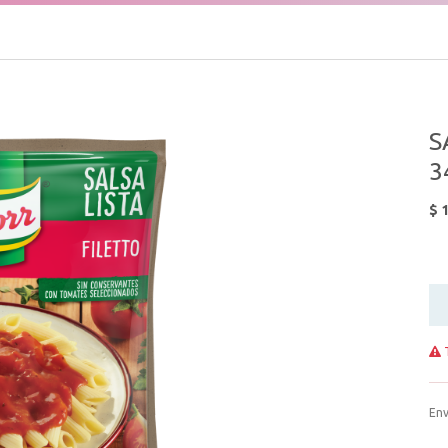
S
3
$
1
T
Env