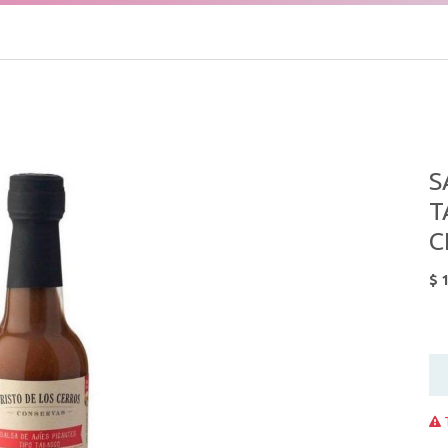
S
T
C
$
1
T