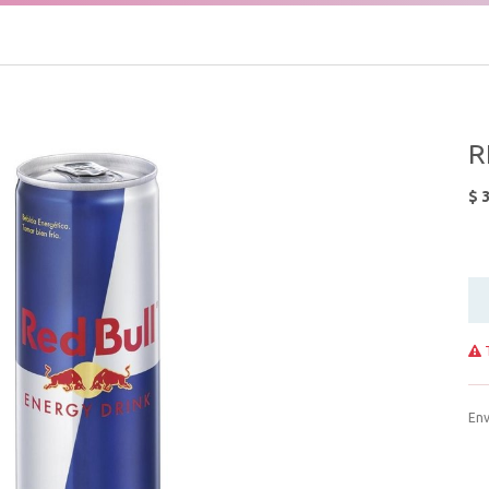
R
$
3
T
Env