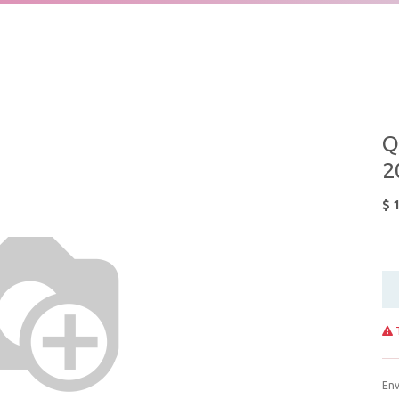
Q
2
$
1
T
Env