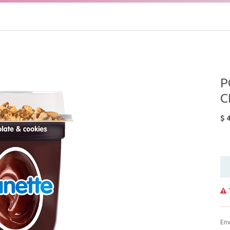
P
C
$
4
T
Env