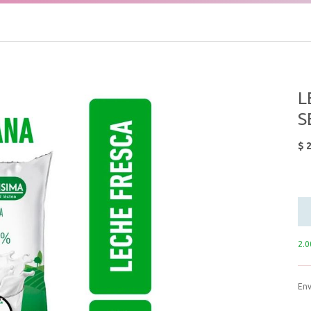
L
S
$
2
2.0
Env