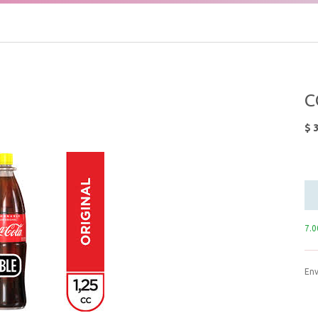
C
$
3
7.0
Env