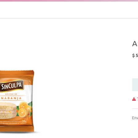
A
$
T
Env