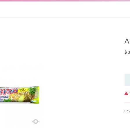
A
$
T
Env