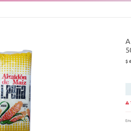
A
5
$
T
Env