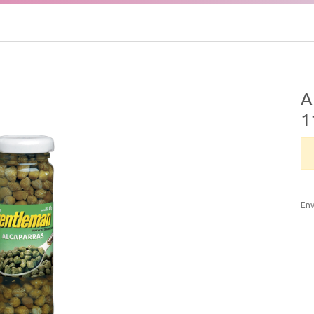
A
1
Env