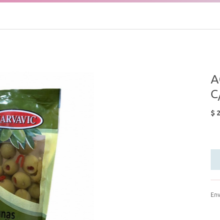
A
C
$
2
Env