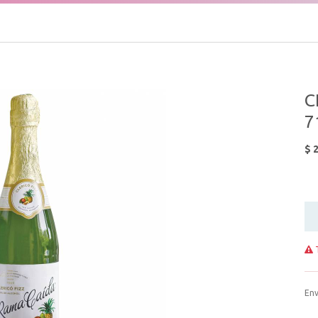
C
7
$
2
T
Env