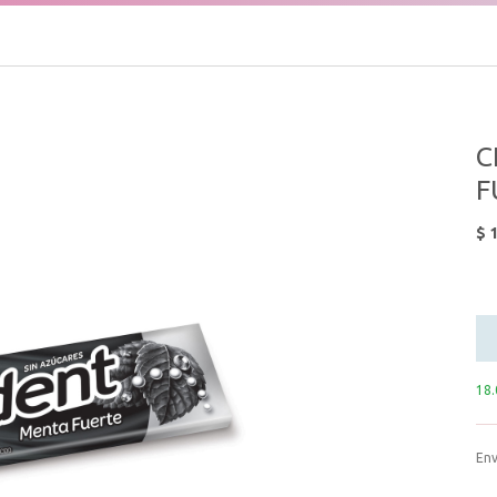
C
F
$
1
18.
Env