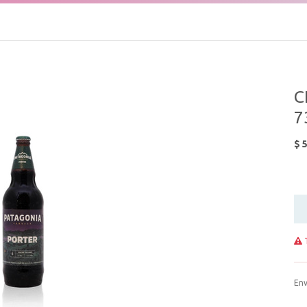
C
7
$
5
T
Env