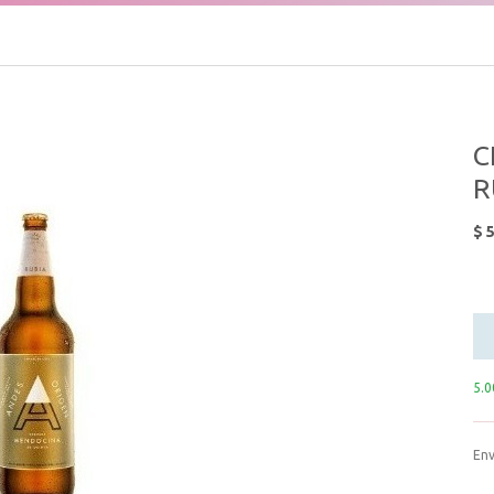
C
R
$
5
5.0
Env