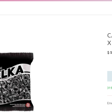
C
X
$
319
Env