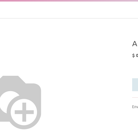
A
$
0
Env