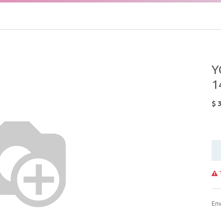
Y
1
$
3
T
Env