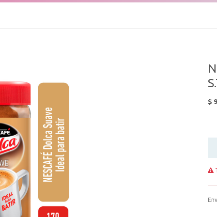
N
S
$
9
T
Env