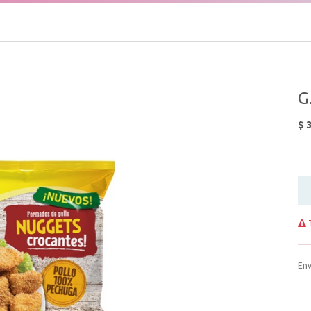
G
$
3
T
Env