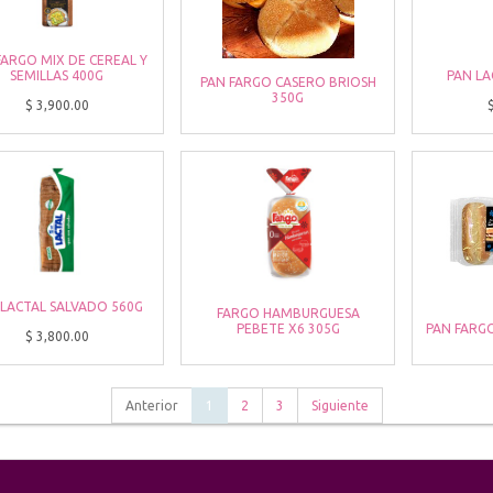
FARGO MIX DE CEREAL Y
SEMILLAS 400G
PAN LA
PAN FARGO CASERO BRIOSH
350G
$
3,900.00
 LACTAL SALVADO 560G
FARGO HAMBURGUESA
PEBETE X6 305G
PAN FARGO
$
3,800.00
Anterior
1
2
3
Siguiente