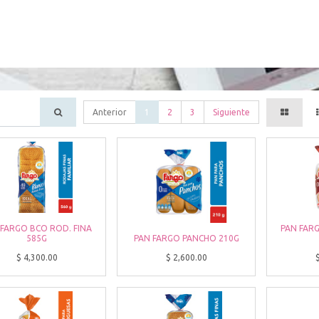
Anterior
1
2
3
Siguiente
 FARGO BCO ROD. FINA
PAN FAR
585G
PAN FARGO PANCHO 210G
$
4,300.00
$
2,600.00